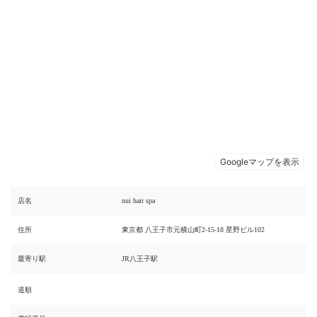
店名
nui hair spa
住所
東京都 八王子市元横山町2-15-18 星野ビル102
最寄り駅
JR八王子駅
道順