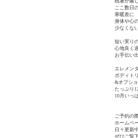
残暑が厳
ここ数日
寒暖差に
身体や心
少なくな
短い実りの秋
心地良く
お手伝い
エレメン
ボディト
&オプシ
たっぷり1
10月いっ
ご予約の
ホームペ
日々更新
ぜひご覧