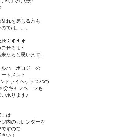
しい9月でしたが
の
の乱れを感じる方も
いのでは。。。
🍇🍂🍇🍂
過ごせるよう
出来たらと思います。
タルハーボロジーの
リートメント
ョンドライヘッドスパの
20分キャンペーンも
ぱい承ります♪
際には
ージ内のカレンダーを
中ですので
下さい！