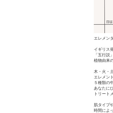
エレメン
イギリス
「五行説
植物由来
木・火・
エレメント
５種類の
あなたに
トリート
肌タイプ
時間によ