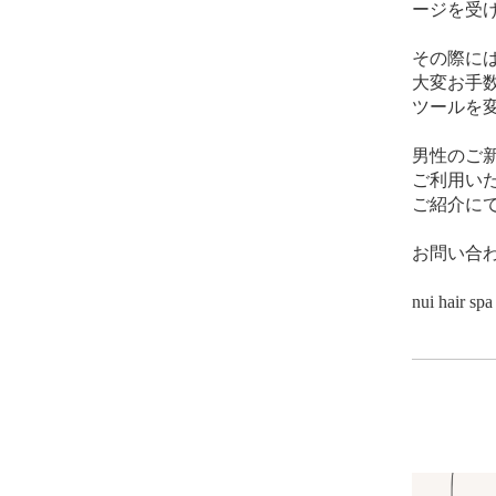
ージを受
その際に
大変お手
ツールを
男性のご
ご利用い
ご紹介にて
お問い合
nui hair spa