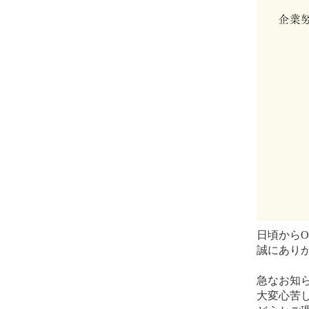
日頃からO
誠にあり
急なお知
大変心苦