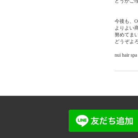
どうかご
今後も、O
よりよい
努めてま
どうぞよ
nui hair spa