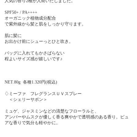
人気の香り2種が入荷いたしました。
SPF50+ / PA++++
オーガニック植物成分配合
で紫外線から髪と肌をしっかり守ります。
肌に髪に
お出かけ前にシューっとひと吹き。
バッグに入れてもかさばらない
程よいサイズ感が嬉しいです♪
NET.80g 各種1.320円(税込)
♢ミーファ フレグランスＵＶスプレー
＜シェリーサボン＞
ミュゲ、ジャスミンなどの清楚なフローラルと、
アンバーやムスクが優しく香る爽やかで透明感のある香り。ピュ
アな香りで気分も軽やかに。